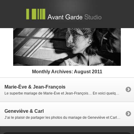
Monthly Archives:
August 2011
Marie-Ève & Jean-François
Le superbe mariage de Marie-Ève et Jean-François… En voici quelques moments de la journée. Cérémonie : Basilique Ste-Anne de Varennes; Réception : Mount Stephen club Merci Marie-Ève et Jean-François. Ce fut un grand plaisir de travailler avec vous.
Geneviève & Carl
J’ai le plaisir de partager les photos du mariage de Geneviève et Carl qui a eu lieu à Montréal il y a quelques semaines. Geneviève et Carl forment un couple adorable avec qui on a adoré travailler. La petite pluie qui est tombée n’a fait qu’ajouter plus de richesse et de charme à cette journée magnifique. Merci […]